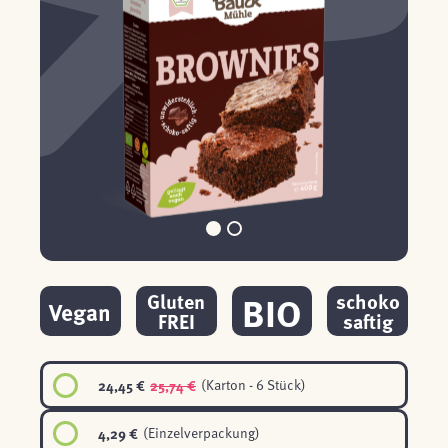
BIO
Gluten
schoko
Vegan
FREI
saftig
24,45 €
25,74 €
(Karton - 6 Stück)
4,29 €
(Einzelverpackung)