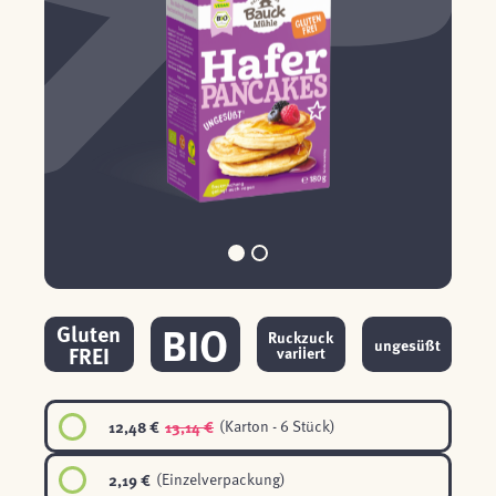
BIO
Gluten
Ruckzuck
ungesüßt
FREI
variiert
12,48 €
13,14 €
(Karton - 6 Stück)
2,19 €
(Einzelverpackung)