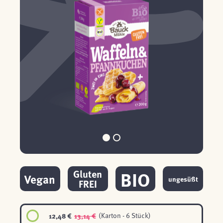
BIO
Gluten
Vegan
ungesüßt
FREI
12,48 €
13,14 €
(Karton - 6 Stück)