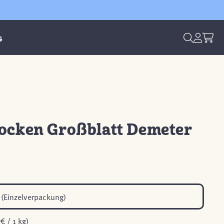
s
locken Großblatt Demeter
(Einzelverpackung)
€ / 1 kg)