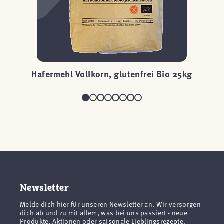
g
Hafermehl Vollkorn, glutenfrei Bio 25kg
H
Newsletter
Melde dich hier für unseren Newsletter an. Wir versorgen
dich ab und zu mit allem, was bei uns passiert - neue
Produkte, Aktionen oder saisonale Lieblingsrezepte.