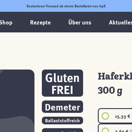
Kostenloser Versand ab einem Bestellwert von 69€
Shop
Rezepte
Über uns
Aktuelle
Gluten
Haferkl
FREI
300 g
Demeter
15,33 €
Ballaststoffreich
2,69 €
(