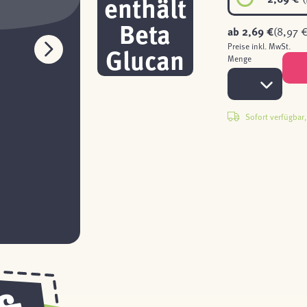
enthält
Beta
ab
2,69 €
(8,97 €
Glucan
Preise inkl. MwSt.
Menge
Sofort verfügbar, 