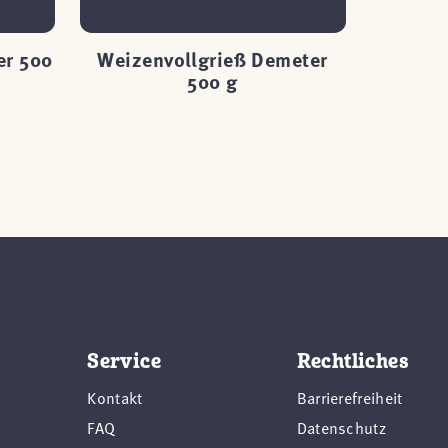
er 500
Weizenvollgrieß Demeter
Leinsa
500 g
Service
Rechtliches
Kontakt
Barrierefreiheit
FAQ
Datenschutz