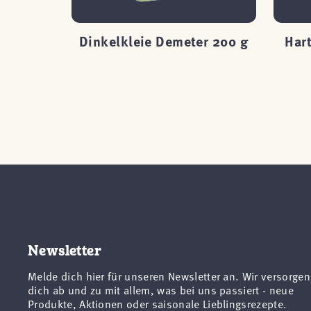
rotet Bio
Dinkelkleie Demeter 200 g
Har
 g
Newsletter
Melde dich hier für unseren Newsletter an. Wir versorgen
dich ab und zu mit allem, was bei uns passiert - neue
Produkte, Aktionen oder saisonale Lieblingsrezepte.