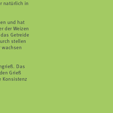
 natürlich in
len und hat
er der Weizen
 das Getreide
urch stellen
er wachsen
engrieß. Das
 den Grieß
e Konsistenz