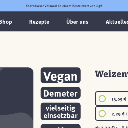
Kostenloser Versand ab einem Bestellwert von 69€
Shop
Rezepte
Über uns
Aktuelle
Vegan
Weizen
Demeter
13,05 €
vielseitig
einsetzbar
2,29 €
(
ab
2,29 €
(4,58 €
aus