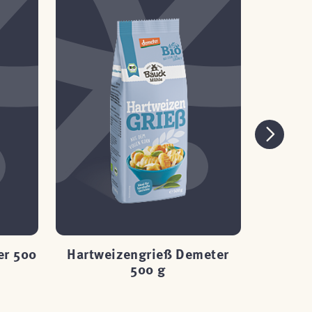
er 500
Hartweizengrieß Demeter
Leinsa
500 g