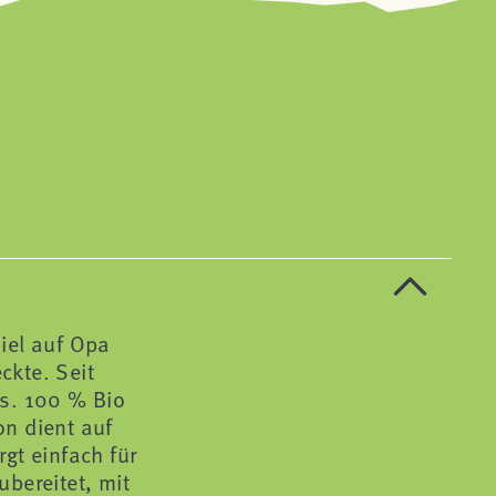
iel auf Opa
ckte. Seit
us. 100 % Bio
on dient auf
gt einfach für
bereitet, mit