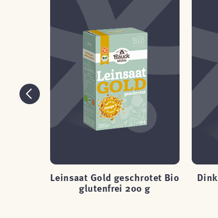
eter
Leinsaat Gold geschrotet Bio
Dink
 g
glutenfrei 200 g