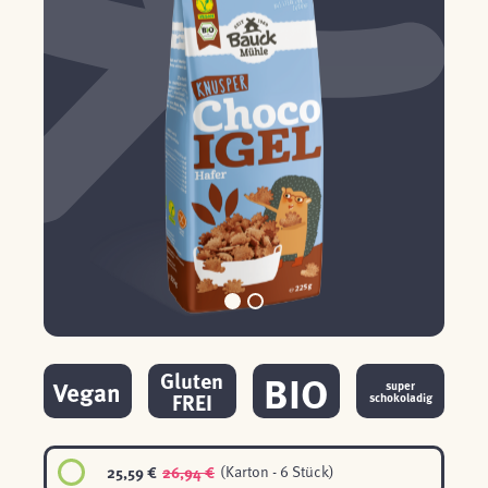
BIO
Gluten
Vegan
super
FREI
schokoladig
25,59 €
26,94 €
(Karton - 6 Stück)