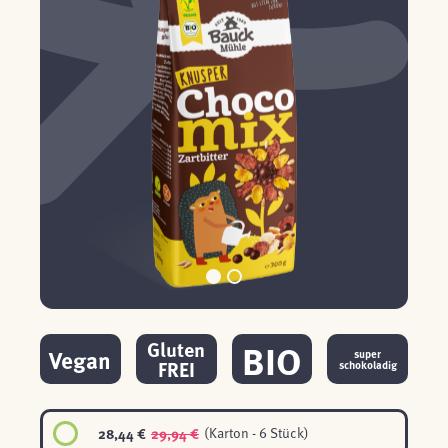
BIO
Gluten
Vegan
super
FREI
schokoladig
28,44 €
29,94 €
(Karton - 6 Stück)