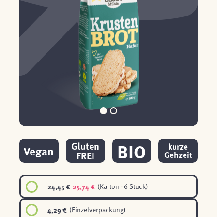
BIO
Gluten
kurze
Vegan
FREI
Gehzeit
24,45 €
25,74 €
(Karton - 6 Stück)
4,29 €
(Einzelverpackung)