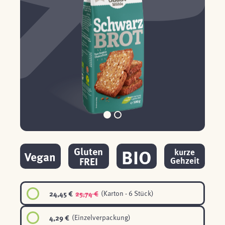
BIO
Gluten
kurze
Vegan
FREI
Gehzeit
24,45 €
25,74 €
(Karton - 6 Stück)
4,29 €
(Einzelverpackung)