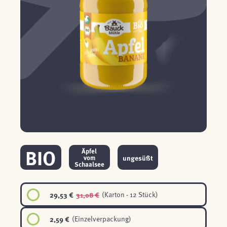
BIO
Äpfel
ungesüßt
vom
Schaalsee
29,53 €
31,08 €
(Karton - 12 Stück)
2,59 €
(Einzelverpackung)