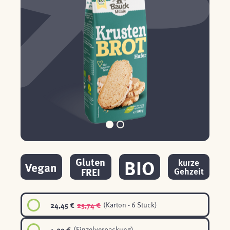
BIO
Gluten
kurze
Vegan
FREI
Gehzeit
24,45 €
25,74 €
(Karton - 6 Stück)
4,29 €
(Einzelverpackung)