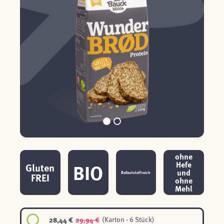
ohne
BIO
Hefe
Gluten
und
Ballaststoffreich
FREI
ohne
Mehl
28,44 €
29,94 €
(Karton - 6 Stück)