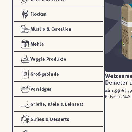
Flocken
Müslis & Cerealien
Mehle
Veggie Produkte
Großgebinde
Weizenme
Demeter 
Porridges
ab
1,99 €
(1,9
Preise inkl. MwSt
Grieße, Kleie & Leinsaat
Süßes & Desserts