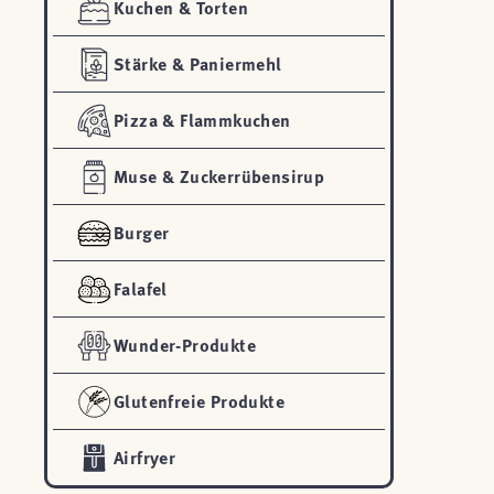
Kuchen & Torten
Stärke & Paniermehl
Pizza & Flammkuchen
Muse & Zuckerrübensirup
Burger
Falafel
Wunder-Produkte
Glutenfreie Produkte
Airfryer