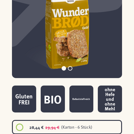
ohne
BIO
Hefe
Gluten
und
Ballaststoffreich
FREI
ohne
Mehl
28,44 €
29,94 €
(Karton - 6 Stück)