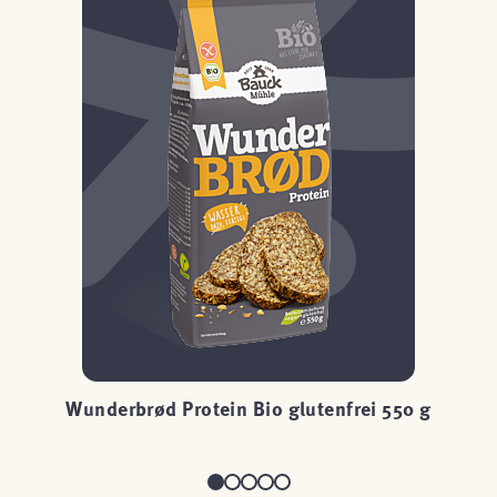
Wunderbrød Protein Bio glutenfrei 550 g
Wu