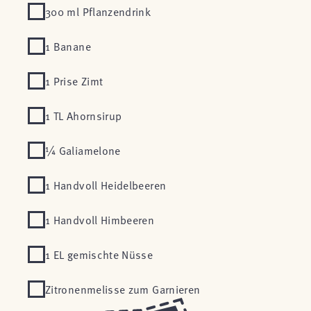
300 ml Pflanzendrink
1 Banane
1 Prise Zimt
1 TL Ahornsirup
¼ Galiamelone
1 Handvoll Heidelbeeren
1 Handvoll Himbeeren
1 EL gemischte Nüsse
Zitronenmelisse zum Garnieren