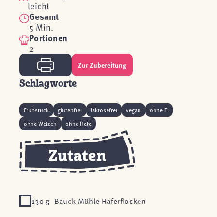
leicht
Gesamt
5 Min.
Portionen
2
Zur Zubereitung
Schlagworte
Frühstück
glutenfrei
laktosefrei
vegan
ohne Ei
ohne Weizen
ohne Hefe
130 g Bauck Mühle Haferflocken