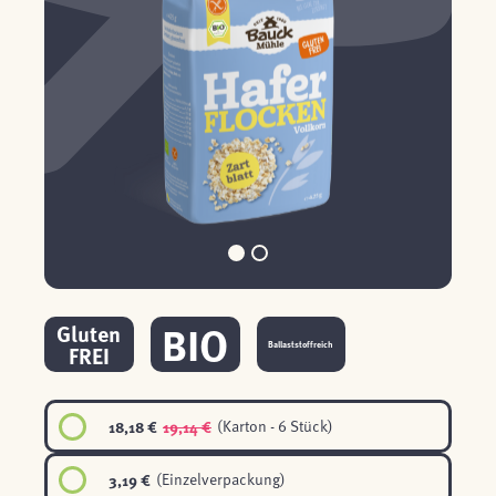
BIO
Gluten
Ballaststoffreich
FREI
18,18 €
19,14 €
(Karton - 6 Stück)
3,19 €
(Einzelverpackung)