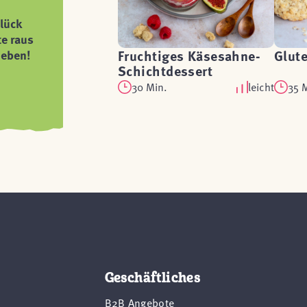
lück
te raus
Fruchtiges Käsesahne-
Glute
ieben!
Schichtdessert
30 Min.
leicht
35 
Geschäftliches
B2B Angebote