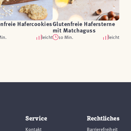
nfreie Hafercookies
Glutenfreie Hafersterne
mit Matchaguss
Min.
leicht
10 Min.
leicht
Service
Rechtliches
Kontakt
Barrierefreiheit