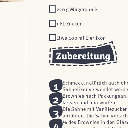
250 g Magerquark
1 EL Zucker
Etwa 100 ml Eierlikör
1
Schmeckt natürlich auch ohne
Sahnelikör verwendet werde
2
Brownies nach Packungsanle
lassen und fein würfeln.
3
Die Sahne mit Vanillezucker 
anrühren. Die Sahne vorsich
4
⅓ des Brownies in den Gläse