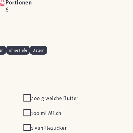
Portionen
6
en
ohne Hefe
Ostern
200 g weiche Butter
100 ml Milch
1 Vanillezucker