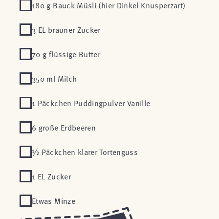
180 g Bauck Müsli (hier Dinkel Knusperzart)
3 EL brauner Zucker
70 g flüssige Butter
350 ml Milch
1 Päckchen Puddingpulver Vanille
6 große Erdbeeren
½ Päckchen klarer Tortenguss
1 EL Zucker
Etwas Minze