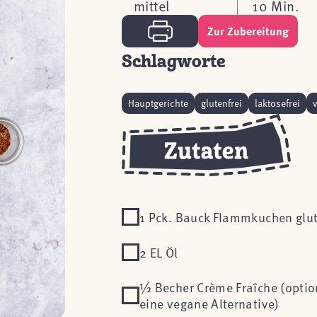
mittel
10 Min.
Zur Zubereitung
Schlagworte
Hauptgerichte
glutenfrei
laktosefrei
1 Pck. Bauck Flammkuchen glut
2 EL Öl
½ Becher Crème Fraîche (optio
eine vegane Alternative)