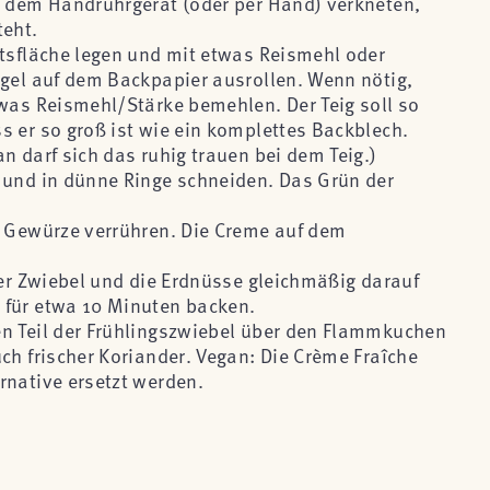
t dem Handrührgerät (oder per Hand) verkneten,
teht.
itsfläche legen und mit etwas Reismehl oder
ugel auf dem Backpapier ausrollen. Wenn nötig,
twas Reismehl/Stärke bemehlen. Der Teig soll so
s er so groß ist wie ein komplettes Backblech.
n darf sich das ruhig trauen bei dem Teig.)
 und in dünne Ringe schneiden. Das Grün der
e Gewürze verrühren. Die Creme auf dem
der Zwiebel und die Erdnüsse gleichmäßig darauf
 für etwa 10 Minuten backen.
en Teil der Frühlingszwiebel über den Flammkuchen
ch frischer Koriander. Vegan: Die Crème Fraîche
rnative ersetzt werden.