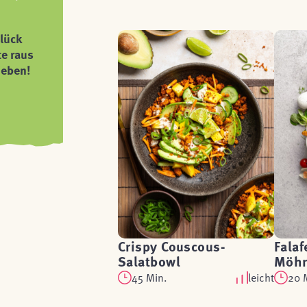
lück
te raus
ieben!
Crispy Couscous-
Falaf
Salatbowl
Möhr
45 Min.
leicht
20 