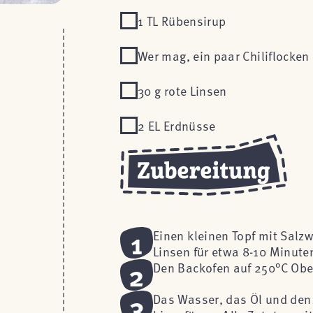
1 TL Rübensirup
Wer mag, ein paar Chiliflocken
30 g rote Linsen
2 EL Erdnüsse
1
Einen kleinen Topf mit Salz
Linsen für etwa 8-10 Minute
2
Den Backofen auf 250°C Ober
3
Das Wasser, das Öl und den