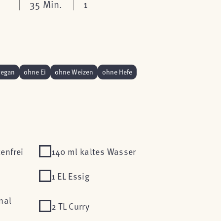
35 Min.
1
vegan
ohne Ei
ohne Weizen
ohne Hefe
enfrei
140 ml kaltes Wasser
1 EL Essig
nal
2 TL Curry