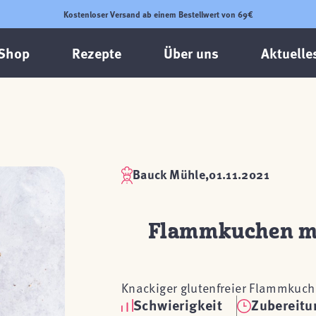
Kostenloser Versand ab einem Bestellwert von 69€
Shop
Rezepte
Über uns
Aktuelle
Bauck Mühle,
01.11.2021
Flammkuchen mi
Knackiger glutenfreier Flammkuche
Schwierigkeit
Zubereitu