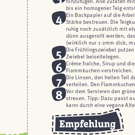
hinzufügen. Alle Zutaten mi
bis ein homogener Teig ents
4
Ein Backpapier auf die Arbe
Stärke bestreuen. Die Teigk
ruhig noch zusätzlich mit e
dünn ausgerollt werden, das
(wirklich nur 1-2mm dick, ma
5
Die Frühlingszwiebel putzen
Zwiebel beiseitelegen.
6
Crème fraîche, Sirup und di
Flammkuchen verstreichen.
7
Die Linsen, den hellen Teil 
verteilen. Den Flammkuchen
8
Vor dem Servieren den grün
streuen. Tipp: Dazu passt au
kann durch eine vegane Alte