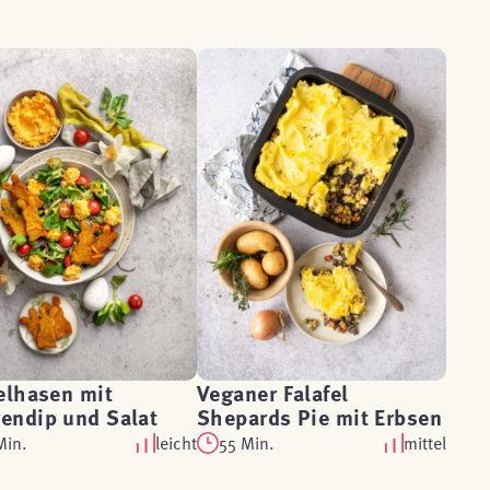
elhasen mit
Veganer Falafel
endip und Salat
Shepards Pie mit Erbsen
Min.
leicht
55 Min.
mittel