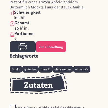
Rezept für einen Frozen Apfel-Sanddorn
Buttermilch Mocktail aus der Bauck Mühle.
Schwierigkeit
leicht
Gesamt
10 Min.
Portionen
3
Zur Zubereitung
Schlagworte
Drinks
glutenfrei
ohne Ei
ohne Weizen
ohne Hefe
200 g Bauck Mühle Apfel-Sanddornmus