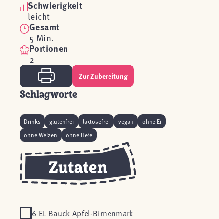
Schwierigkeit
leicht
Gesamt
5 Min.
Portionen
2
Zur Zubereitung
Schlagworte
Drinks
glutenfrei
laktosefrei
vegan
ohne Ei
ohne Weizen
ohne Hefe
6 EL Bauck Apfel-Birnenmark