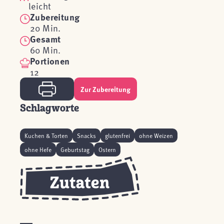
leicht
Zubereitung
20 Min.
Gesamt
60 Min.
Portionen
12
Zur Zubereitung
Schlagworte
Kuchen & Torten
Snacks
glutenfrei
ohne Weizen
ohne Hefe
Geburtstag
Ostern