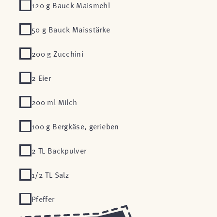
120 g Bauck Maismehl
50 g Bauck Maisstärke
200 g Zucchini
2 Eier
200 ml Milch
100 g Bergkäse, gerieben
2 TL Backpulver
1/2 TL Salz
Pfeffer