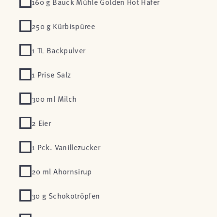
160 g Bauck Mühle Golden Hot Hafer
250 g Kürbispüree
1 TL Backpulver
1 Prise Salz
300 ml Milch
2 Eier
1 Pck. Vanillezucker
20 ml Ahornsirup
30 g Schokotröpfen