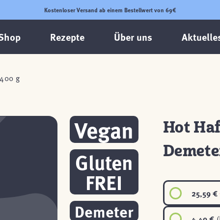
Kostenloser Versand ab einem Bestellwert von 69€
Shop
Rezepte
Über uns
Aktuelle
 400 g
Vegan
Hot Haf
Demeter
Gluten
FREI
25,59 €
Demeter
4,49 €
(