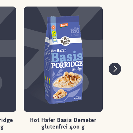
ridge
Hot Hafer Basis Demeter
Hot H
 g
glutenfrei 400 g
g