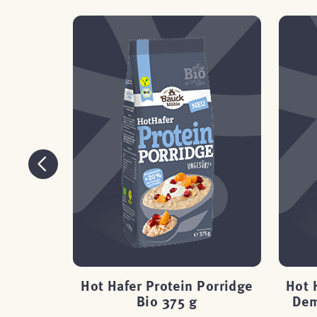
-Zimt
Hot Hafer Protein Porridge
Hot 
i 400 g
Bio 375 g
Dem