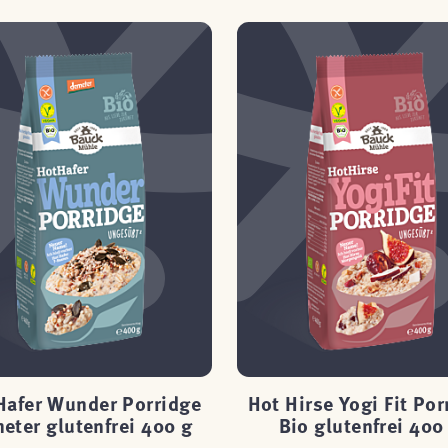
Hafer Wunder Porridge
Hot Hirse Yogi Fit Por
eter glutenfrei 400 g
Bio glutenfrei 400