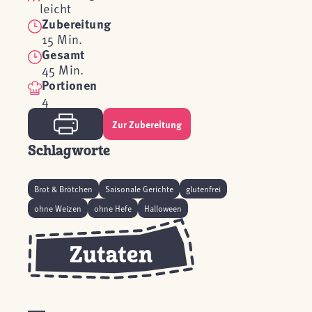
leicht
Zubereitung
15 Min.
Gesamt
45 Min.
Portionen
4
Zur Zubereitung
Schlagworte
Brot & Brötchen
Saisonale Gerichte
glutenfrei
ohne Weizen
ohne Hefe
Halloween