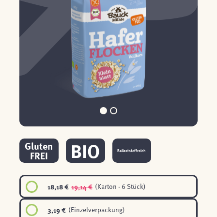
BIO
Gluten
Ballaststoffreich
FREI
18,18 €
19,14 €
(Karton - 6 Stück)
3,19 €
(Einzelverpackung)