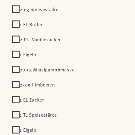
20 g Speisestärke
1 EL Butter
2 Pk. Vanillezucker
1 Eigelb
200 g Marzipanrohmasse
250g Himbeeren
1 EL Zucker
1 TL Speisestärke
1 Eigelb