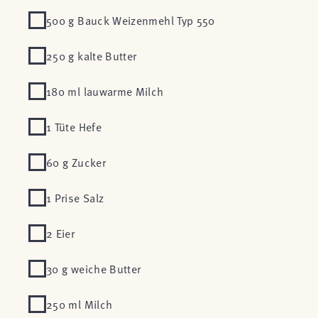
500 g Bauck Weizenmehl Typ 550
250 g kalte Butter
180 ml lauwarme Milch
1 Tüte Hefe
60 g Zucker
1 Prise Salz
2 Eier
30 g weiche Butter
250 ml Milch