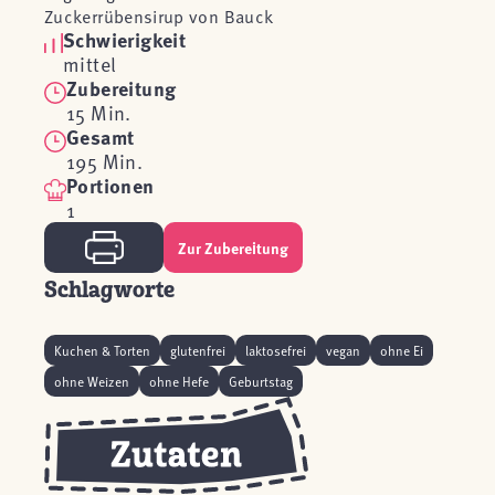
Zuckerrübensirup von Bauck
Schwierigkeit
mittel
Zubereitung
15 Min.
Gesamt
195 Min.
Portionen
1
Zur Zubereitung
Schlagworte
Kuchen & Torten
glutenfrei
laktosefrei
vegan
ohne Ei
ohne Weizen
ohne Hefe
Geburtstag