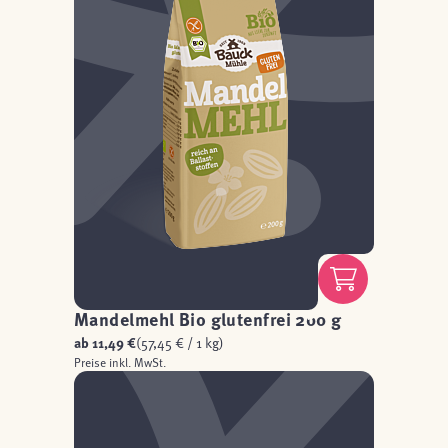
Mandelmehl Bio glutenfrei 200 g
ab
11,49 €
(57,45 € / 1 kg)
Preise inkl. MwSt.