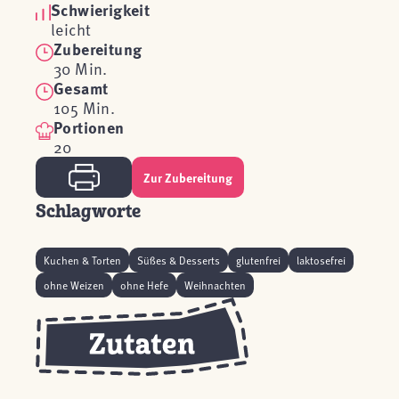
Schwierigkeit
leicht
Zubereitung
30 Min.
Gesamt
105 Min.
Portionen
20
Zur Zubereitung
Schlagworte
Kuchen & Torten
Süßes & Desserts
glutenfrei
laktosefrei
ohne Weizen
ohne Hefe
Weihnachten