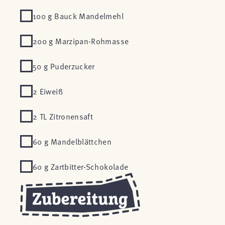
100 g Bauck Mandelmehl
200 g Marzipan-Rohmasse
50 g Puderzucker
2 Eiweiß
2 TL Zitronensaft
60 g Mandelblättchen
60 g Zartbitter-Schokolade