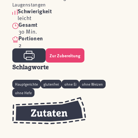
Laugenstangen
Schwierigkeit
leicht
Gesamt
30 Min.
Portionen
2
Zur Zubereitung
Schlagworte
Hauptgerichte
glutenfrei
ohne Ei
ohne Weizen
ohne Hefe