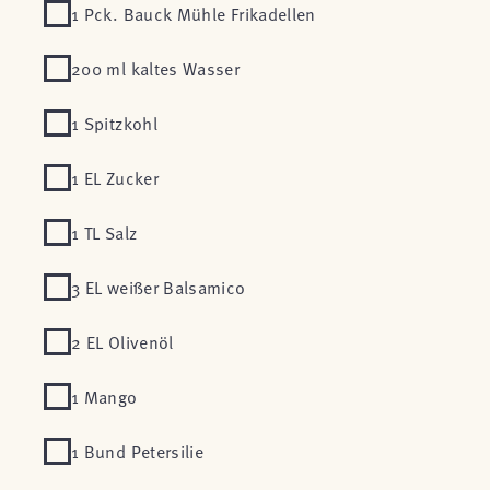
1 Pck. Bauck Mühle Frikadellen
200 ml kaltes Wasser
1 Spitzkohl
1 EL Zucker
1 TL Salz
3 EL weißer Balsamico
2 EL Olivenöl
1 Mango
1 Bund Petersilie