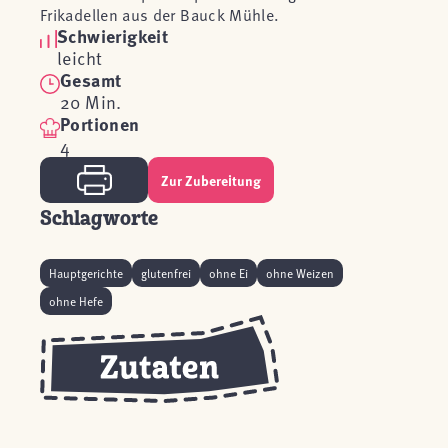
Frikadellen aus der Bauck Mühle.
Schwierigkeit
leicht
Gesamt
20 Min.
Portionen
4
Zur Zubereitung
Schlagworte
Hauptgerichte
glutenfrei
ohne Ei
ohne Weizen
ohne Hefe