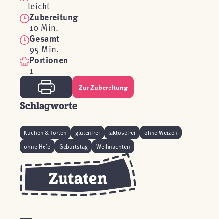
leicht
Zubereitung
10 Min.
Gesamt
95 Min.
Portionen
1
Zur Zubereitung
Schlagworte
Kuchen & Torten
glutenfrei
laktosefrei
ohne Weizen
ohne Hefe
Geburtstag
Weihnachten