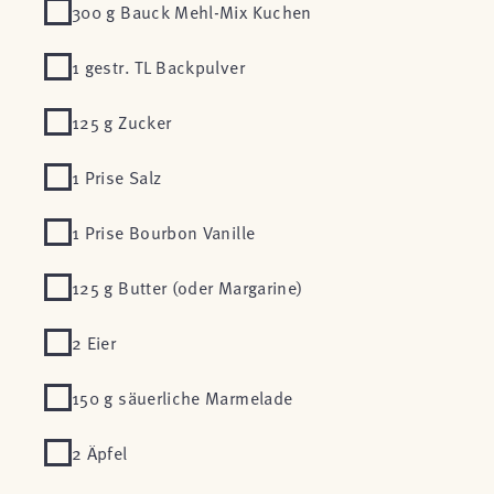
300 g Bauck Mehl-Mix Kuchen
1 gestr. TL Backpulver
125 g Zucker
1 Prise Salz
1 Prise Bourbon Vanille
125 g Butter (oder Margarine)
2 Eier
150 g säuerliche Marmelade
2 Äpfel