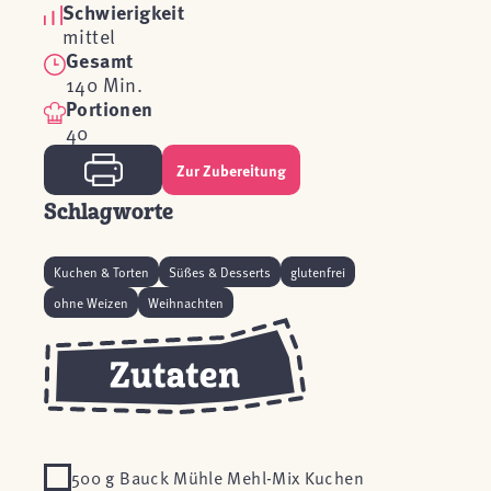
Schwierigkeit
mittel
Gesamt
140 Min.
Portionen
40
Zur Zubereitung
Schlagworte
Kuchen & Torten
Süßes & Desserts
glutenfrei
ohne Weizen
Weihnachten
500 g Bauck Mühle Mehl-Mix Kuchen