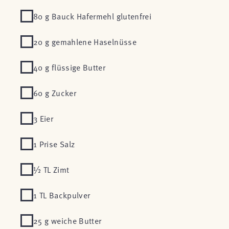
80 g Bauck Hafermehl glutenfrei
20 g gemahlene Haselnüsse
40 g flüssige Butter
60 g Zucker
3 Eier
1 Prise Salz
½ TL Zimt
1 TL Backpulver
25 g weiche Butter