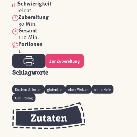
Schwierigkeit
leicht
Zubereitung
30 Min.
Gesamt
110 Min.
Portionen
1
Zur Zubereitung
Schlagworte
Kuchen & Torten
glutenfrei
ohne Weizen
ohne Hefe
Geburtstag