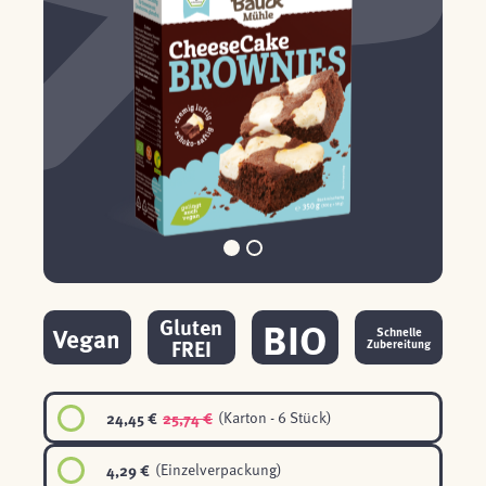
BIO
Gluten
Vegan
Schnelle
FREI
Zubereitung
24,45 €
25,74 €
(Karton - 6 Stück)
4,29 €
(Einzelverpackung)