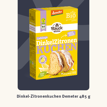
 g
Dinkel-Zitronenkuchen Demeter 485 g
D