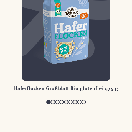
0 g
Haferflocken Großblatt Bio glutenfrei 475 g
H