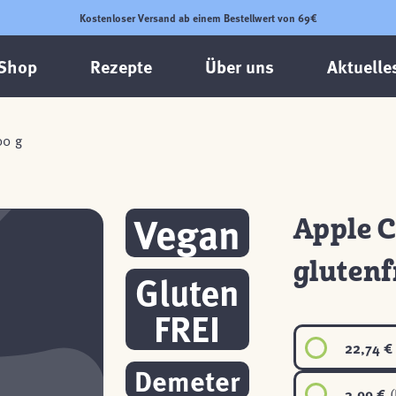
Kostenloser Versand ab einem Bestellwert von 69€
Shop
Rezepte
Über uns
Aktuelle
00 g
Vegan
Apple 
glutenf
Gluten
FREI
22,74 €
Demeter
3,99 €
(