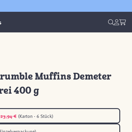
s
Crumble Muffins Demeter
rei 400 g
23,94 €
(Karton - 6 Stück)
Einzelverpackung)