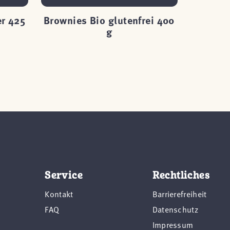
r 425
Brownies Bio glutenfrei 400
Dink
g
D
Service
Rechtliches
Kontakt
Barrierefreiheit
FAQ
Datenschutz
Impressum