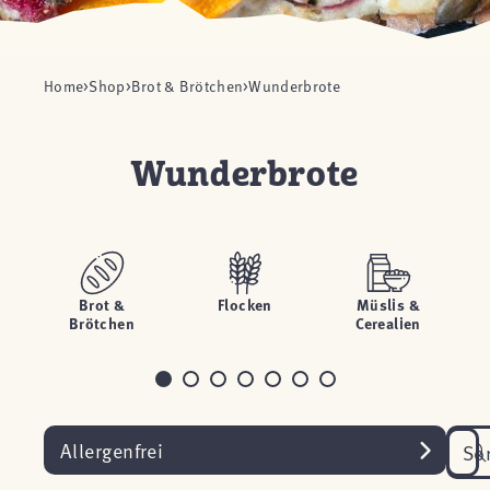
Home
Shop
Brot & Brötchen
Wunderbrote
Wunderbrote
Brot &
Flocken
Müslis &
Brötchen
Cerealien
Allergenfrei
So