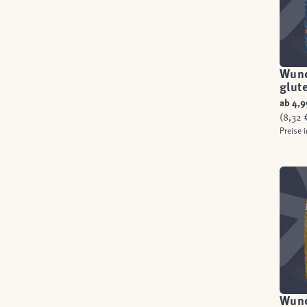
Wund
glut
ab
4,9
(8,32 €
Preise 
Wun