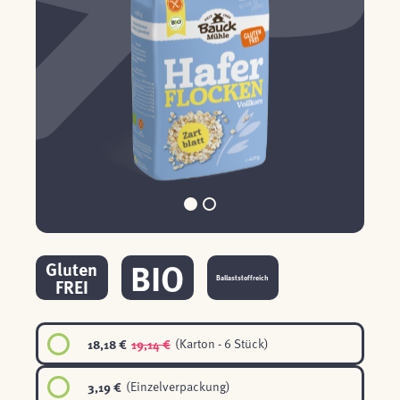
BIO
Gluten
Ballaststoffreich
FREI
18,18 €
19,14 €
(Karton - 6 Stück)
3,19 €
(Einzelverpackung)