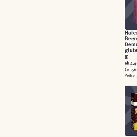
Hafe
Beer
Deme
glut
g
ab
4,4
(10,56 
Preise 