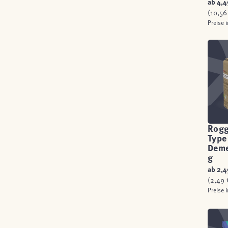
ab
4,4
(10,56 
Preise 
Rog
Type
Deme
g
ab
2,4
(2,49 €
Preise 