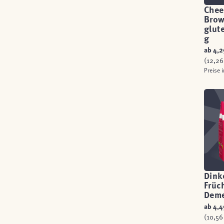
Chee
Brow
glut
g
ab
4,2
(12,26 
Preise 
Dink
Früc
Deme
ab
4,4
(10,56 