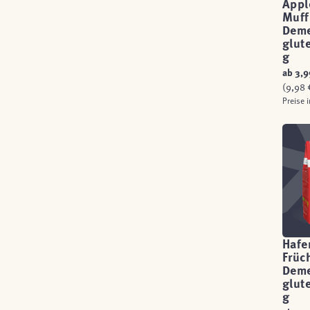
Appl
Muff
Deme
glut
g
ab
3,9
(9,98 €
Preise 
Hafe
Früc
Deme
glut
g