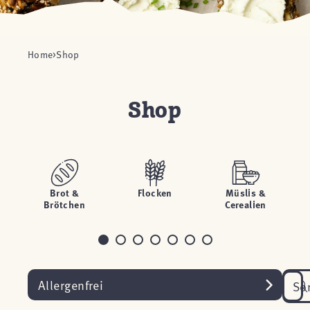
Home
Shop
Shop
Brot &
Flocken
Müslis &
Brötchen
Cerealien
Allergenfrei
So