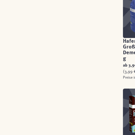
Hafe
Groß
Deme
g
ab
3,9
(3,99 €
Preise 