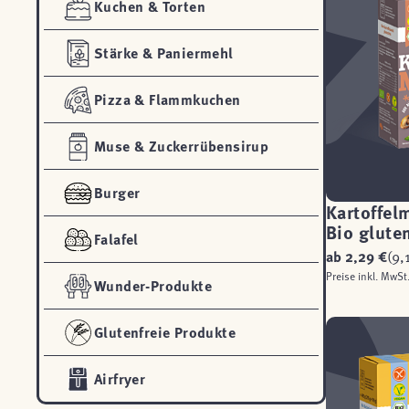
Kuchen & Torten
Stärke & Paniermehl
Pizza & Flammkuchen
Muse & Zuckerrübensirup
Burger
Kartoffel
Bio gluten
Falafel
ab
2,29 €
(9,
Preise inkl. MwSt
Wunder-Produkte
Glutenfreie Produkte
Airfryer