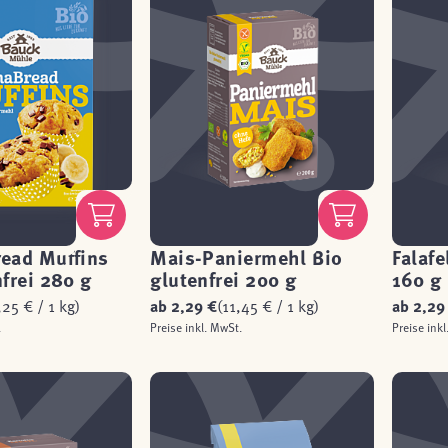
ead Muffins
Mais-Paniermehl Bio
Falafe
nfrei 280 g
glutenfrei 200 g
160 g
,25 € / 1 kg)
ab
2,29 €
(11,45 € / 1 kg)
ab
2,29
.
Preise inkl. MwSt.
Preise inkl