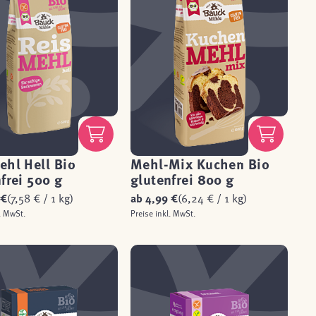
ehl Hell Bio
Mehl-Mix Kuchen Bio
frei 500 g
glutenfrei 800 g
 €
(7,58 € / 1 kg)
ab
4,99 €
(6,24 € / 1 kg)
. MwSt.
Preise inkl. MwSt.