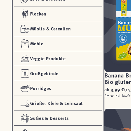
Flocken
Müslis & Cerealien
Mehle
Veggie Produkte
Großgebinde
Banana Br
Bio glute
Porridges
ab
3,99 €
(14
Preise inkl. MwSt
Grieße, Kleie & Leinsaat
Süßes & Desserts