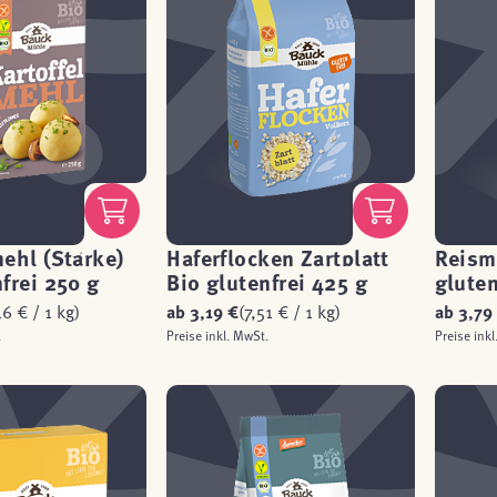
mehl (Stärke)
Haferflocken Zartblatt
Reism
frei 250 g
Bio glutenfrei 425 g
gluten
16 € / 1 kg)
ab
3,19 €
(7,51 € / 1 kg)
ab
3,79
.
Preise inkl. MwSt.
Preise inkl