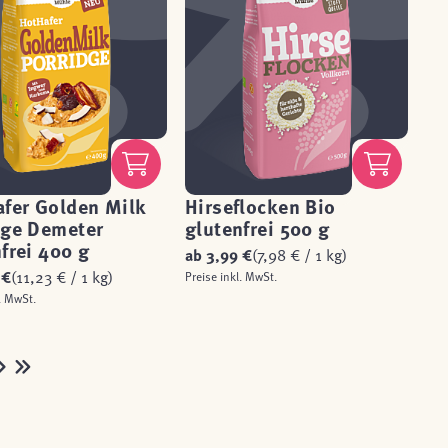
afer Golden Milk
Hirseflocken Bio
dge Demeter
glutenfrei 500 g
frei 400 g
ab
3,99 €
(7,98 € / 1 kg)
 €
(11,23 € / 1 kg)
Preise inkl. MwSt.
. MwSt.