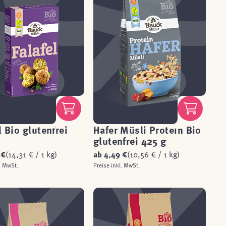
l Bio glutenfrei
Hafer Müsli Protein Bio
glutenfrei 425 g
 €
(14,31 € / 1 kg)
ab
4,49 €
(10,56 € / 1 kg)
. MwSt.
Preise inkl. MwSt.