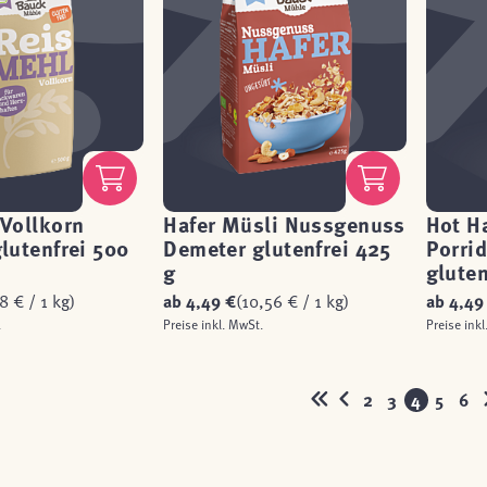
Vollkorn
Hafer Müsli Nussgenuss
Hot H
lutenfrei 500
Demeter glutenfrei 425
Porri
g
gluten
58 € / 1 kg)
ab
4,49 €
(10,56 € / 1 kg)
ab
4,49
.
Preise inkl. MwSt.
Preise inkl
2
3
4
5
6