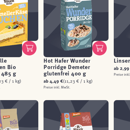
lle
Hot Hafer Wunder
Linsen
en Bio
Porridge Demeter
ab
2,99
i 485 g
glutenfrei 400 g
Preise inkl
23 € / 1 kg)
ab
4,49 €
(11,23 € / 1 kg)
.
Preise inkl. MwSt.