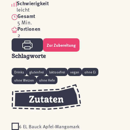
Schwierigkeit
leicht
Gesamt
5 Min.
Portionen
2
Zur Zubereitung
Schlagworte
Drinks
glutenfrei
laktosefrei
vegan
ohne Ei
ohne Weizen
ohne Hefe
6 EL Bauck Apfel-Mangomark