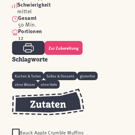
Schwierigkeit
mittel
Gesamt
50 Min.
Portionen
12
Zur Zubereitung
Schlagworte
Kuchen & Torten
Süßes & Desserts
glutenfrei
ohne Weizen
ohne Hefe
Bauck Apple Crumble Muffins