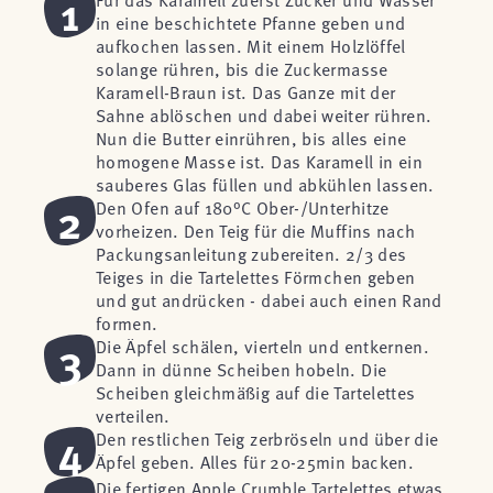
1
in eine beschichtete Pfanne geben und
aufkochen lassen. Mit einem Holzlöffel
solange rühren, bis die Zuckermasse
Karamell-Braun ist. Das Ganze mit der
Sahne ablöschen und dabei weiter rühren.
Nun die Butter einrühren, bis alles eine
homogene Masse ist. Das Karamell in ein
sauberes Glas füllen und abkühlen lassen.
2
Den Ofen auf 180°C Ober-/Unterhitze
vorheizen. Den Teig für die Muffins nach
Packungsanleitung zubereiten. 2/3 des
Teiges in die Tartelettes Förmchen geben
und gut andrücken - dabei auch einen Rand
formen.
3
Die Äpfel schälen, vierteln und entkernen.
Dann in dünne Scheiben hobeln. Die
Scheiben gleichmäßig auf die Tartelettes
verteilen.
4
Den restlichen Teig zerbröseln und über die
Äpfel geben. Alles für 20-25min backen.
Die fertigen Apple Crumble Tartelettes etwas