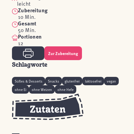
leicht
Zubereitung
10 Min.
Gesamt
50 Min.
Portionen
12
Zur Zubereitung
Schlagworte
Süßes & Desserts
Snacks
glutenfrei
laktosefrei
vegan
ohne Ei
ohne Weizen
ohne Hefe