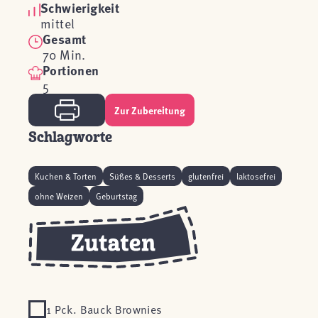
Schwierigkeit
mittel
Gesamt
70 Min.
Portionen
5
Zur Zubereitung
Schlagworte
Kuchen & Torten
Süßes & Desserts
glutenfrei
laktosefrei
ohne Weizen
Geburtstag
1 Pck. Bauck Brownies