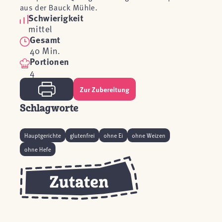
aus der Bauck Mühle.
Schwierigkeit
mittel
Gesamt
40 Min.
Portionen
4
Zur Zubereitung
Schlagworte
Hauptgerichte
glutenfrei
ohne Ei
ohne Weizen
ohne Hefe