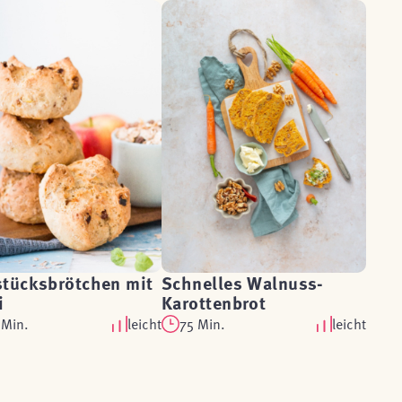
stücksbrötchen mit
Schnelles Walnuss-
i
Karottenbrot
 Min.
leicht
75 Min.
leicht