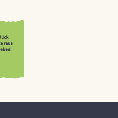
lück
te raus
ieben!