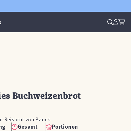
s
ies Buchweizenbrot
en-Reisbrot von Bauck.
ng
Gesamt
Portionen