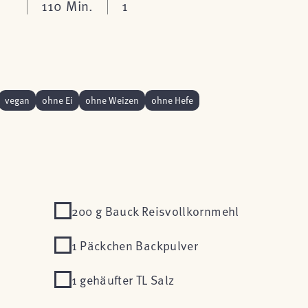
110 Min.
1
vegan
ohne Ei
ohne Weizen
ohne Hefe
200 g Bauck Reisvollkornmehl
1 Päckchen Backpulver
1 gehäufter TL Salz