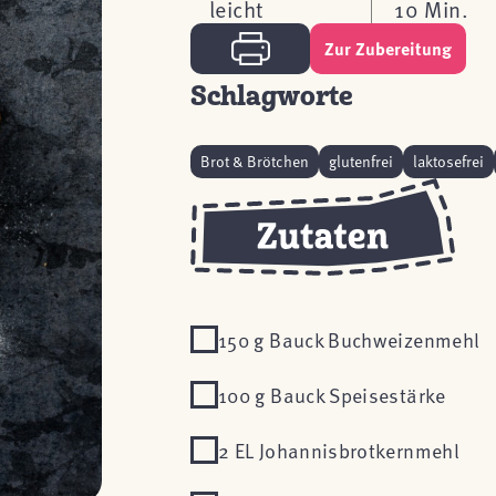
leicht
10 Min.
Zur Zubereitung
Schlagworte
Brot & Brötchen
glutenfrei
laktosefrei
150 g Bauck Buchweizenmehl
100 g Bauck Speisestärke
2 EL Johannisbrotkernmehl