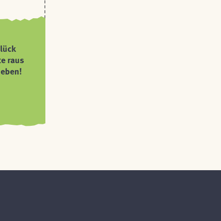
lück
te raus
ieben!