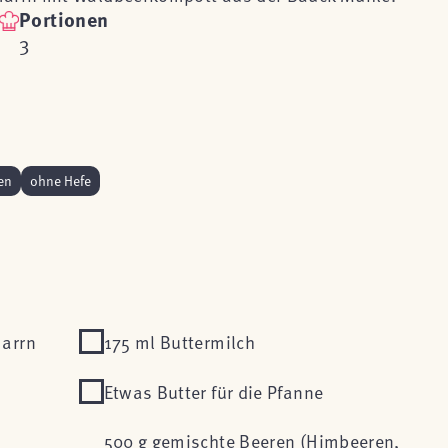
Portionen
3
en
ohne Hefe
marrn
175 ml Buttermilch
Etwas Butter für die Pfanne
500 g gemischte Beeren (Himbeeren,