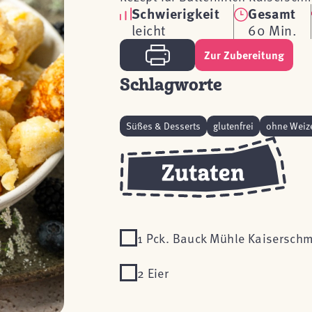
Schwierigkeit
Gesamt
leicht
60 Min.
Zur Zubereitung
Schlagworte
Süßes & Desserts
glutenfrei
ohne Weiz
1 Pck. Bauck Mühle Kaisersch
2 Eier