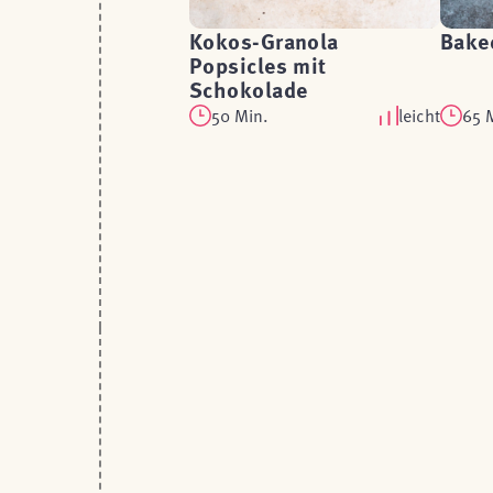
Kokos-Granola
Bake
Popsicles mit
Schokolade
50 Min.
leicht
65 