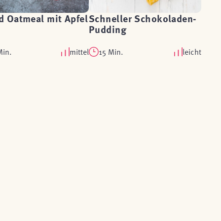
d Oatmeal mit Apfel
Schneller Schokoladen-
Pudding
Min.
mittel
15 Min.
leicht