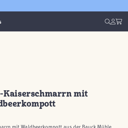
s
h-Kaiserschmarrn mit
dbeerkompott
marrn mit Waldbeerkompott aus der Bauck Mühle.