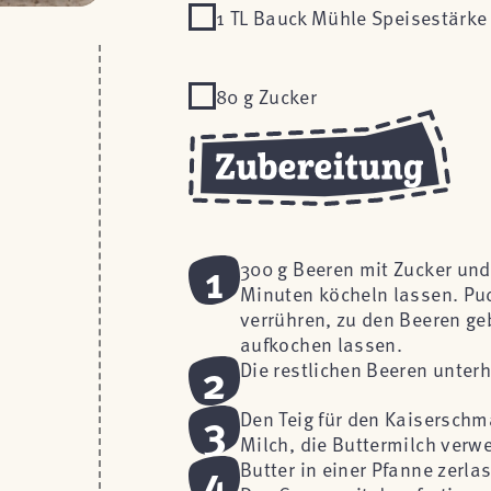
1 TL Bauck Mühle Speisestärke
80 g Zucker
1
300 g Beeren mit Zucker und
Minuten köcheln lassen. Pu
verrühren, zu den Beeren g
aufkochen lassen.
2
Die restlichen Beeren unte
3
Den Teig für den Kaiserschm
Milch, die Buttermilch verw
4
Butter in einer Pfanne zerl